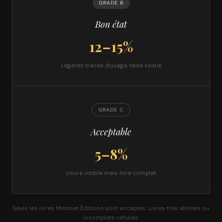
GRADE B
Bon état
12–15%
Légères traces d'usage, texte lisible
GRADE C
Acceptable
5–8%
Usure visible mais livre complet
Seuls les livres Mindset Éditions sont acceptés. Livres très abîmés ou
incomplets refusés.