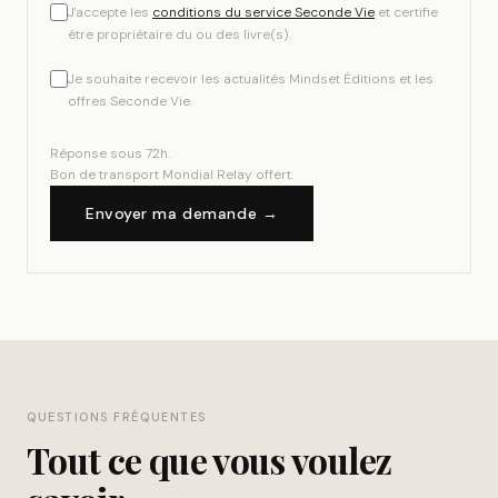
J'accepte les
conditions du service Seconde Vie
et certifie
être propriétaire du ou des livre(s).
Je souhaite recevoir les actualités Mindset Éditions et les
offres Seconde Vie.
Réponse sous 72h.
Bon de transport Mondial Relay offert.
Envoyer ma demande →
QUESTIONS FRÉQUENTES
Tout ce que vous voulez