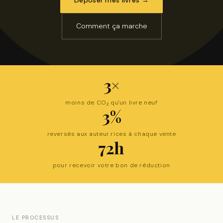
Déposer mes livres →
Comment ça marche
3×
moins de CO₂ qu'un livre neuf
3%
reversés aux auteur.rices à chaque vente
72h
pour recevoir votre bon de réduction
LE PROCESSUS